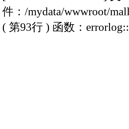
件：/mydata/wwwroot/mall/sy
( 第93行 ) 函数：errorlog::i